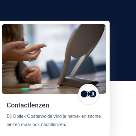
Contactlenzen
Bij Optiek Oosterwolde vind je harde- en zachte
lenzen maar ook nachtlenzen.