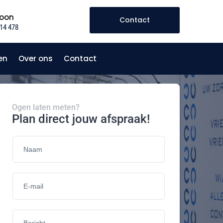
foon
Contact
14 478
en
Over ons
Contact
Ogen laten meten?
Plan direct jouw afspraak!