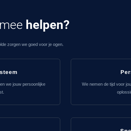
e mee
helpen?
olde zorgen we goed voor je ogen.
ysteem
Per
len we jouw persoonlijke
We nemen de tijd voor jo
st.
oploss
Spe