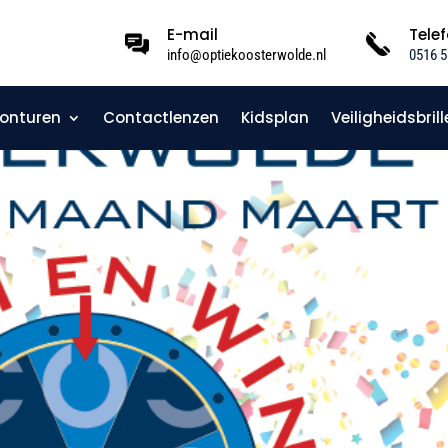
E-mail
Tele
info@optiekoosterwolde.nl
0516 5
onturen
Contactlenzen
Kidsplan
Veiligheidsbrill